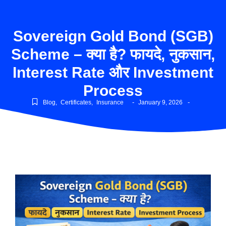
Sovereign Gold Bond (SGB)
Scheme – क्या है? फायदे, नुकसान,
Interest Rate और Investment
Process
-
-
Blog
,
Certificates
,
Insurance
January 9, 2026