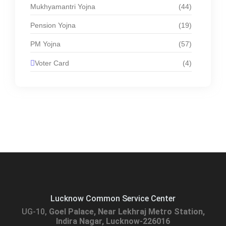
Mukhyamantri Yojna
(44)
Pension Yojna
(19)
PM Yojna
(57)
Voter Card
(4)
Lucknow Common Service Center
UG-10,
Goel Palace, Near Lekhraj Metro Station,
Indira Nagar, Lucknow-226016