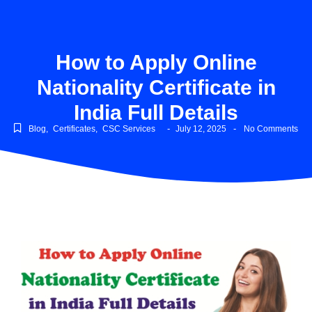
How to Apply Online
Nationality Certificate in
India Full Details
-
-
Blog
,
Certificates
,
CSC Services
July 12, 2025
No Comments