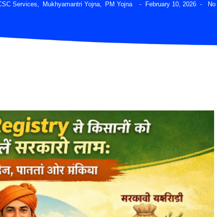
CSC Services
,
Mukhyamantri Yojna
,
PM Yojna
February 10, 2026
No
-
-