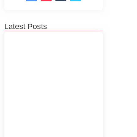
Latest Posts
Aadhaar Correction Limit Cross Hone
Par Kya Kare? Full Solution?
May 7, 2026