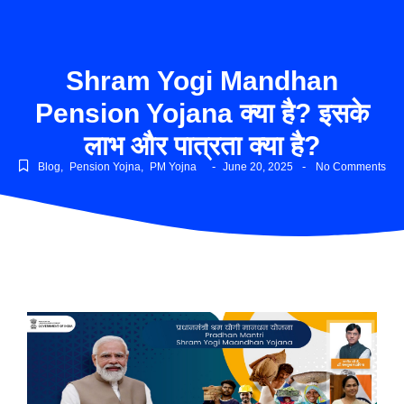
Shram Yogi Mandhan
Pension Yojana क्या है? इसके
लाभ और पात्रता क्या है?
-
-
Blog
,
Pension Yojna
,
PM Yojna
June 20, 2025
No Comments