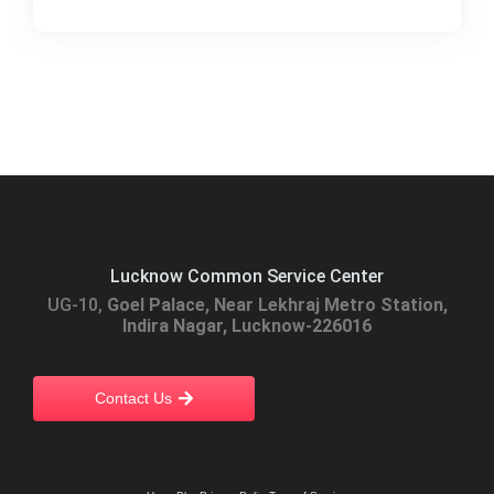
Lucknow Common Service Center
UG-10,
Goel Palace, Near Lekhraj Metro Station,
Indira Nagar, Lucknow-226016
Contact Us