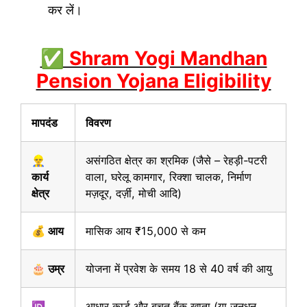
कर लें।
✅ Shram Yogi Mandhan
Pension Yojana Eligibility
मापदंड
विवरण
👷‍♂️
असंगठित क्षेत्र का श्रमिक (जैसे – रेहड़ी-पटरी
कार्य
वाला, घरेलू कामगार, रिक्शा चालक, निर्माण
क्षेत्र
मज़दूर, दर्ज़ी, मोची आदि)
💰 आय
मासिक आय ₹15,000 से कम
🎂 उम्र
योजना में प्रवेश के समय 18 से 40 वर्ष की आयु
🆔
आधार कार्ड और बचत बैंक खाता (या जनधन