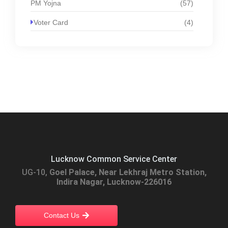
PM Yojna
(57)
Voter Card
(4)
Lucknow Common Service Center
UG-10,
Goel Palace, Near Lekhraj Metro Station,
Indira Nagar, Lucknow-226016
Contact Us