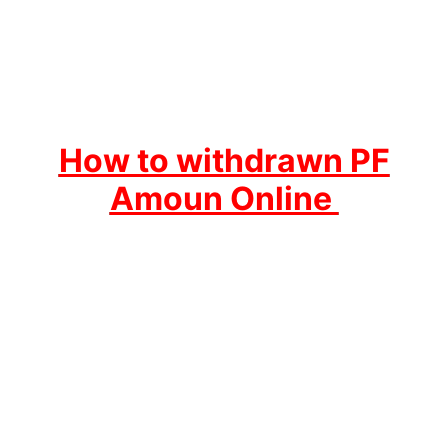
How to withdrawn PF
Amoun Online