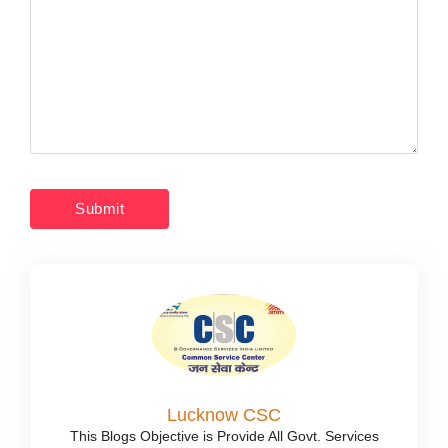
Lucknow CSC
This Blogs Objective is Provide All Govt. Services