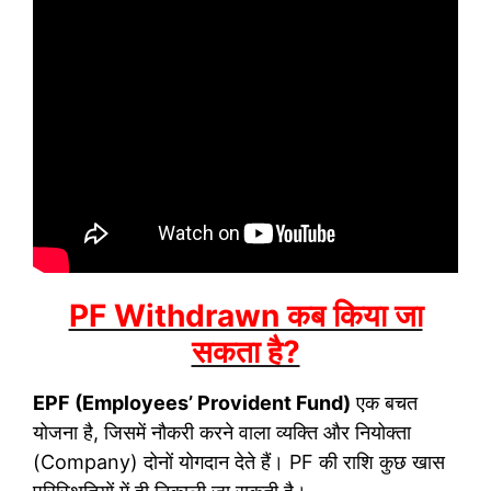
PF Withdrawn कब किया जा
सकता है?
EPF (Employees’ Provident Fund)
एक बचत
योजना है, जिसमें नौकरी करने वाला व्यक्ति और नियोक्ता
(Company) दोनों योगदान देते हैं। PF की राशि कुछ खास