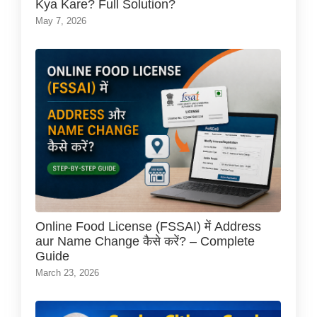
Kya Kare? Full Solution?
May 7, 2026
Online Food License (FSSAI) में Address
aur Name Change कैसे करें? – Complete
Guide
March 23, 2026