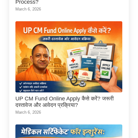
Process?
March 6, 2026
UP CM Fund Online Apply कैसे करें? जरूरी
दस्तावेज और आवेदन प्रक्रिया?
March 6, 2026