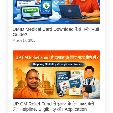
UMID Medical Card Download कैसे करें? Full
Guide?
March 17, 2026
UP CM Relief Fund से इलाज के लिए मदद कैसे
लें? Helpline, Eligibility और Application