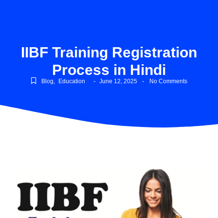
IIBF Training Registration
Process in Hindi
-
-
Blog
,
Education
June 12, 2025
No Comments