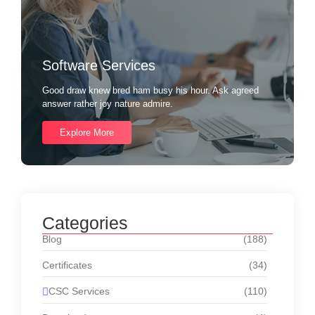
Software Services
Good draw knew bred ham busy his hour. Ask agreed
answer rather joy nature admire.
Explore More
Categories
Blog
(188)
Certificates
(34)
CSC Services
(110)